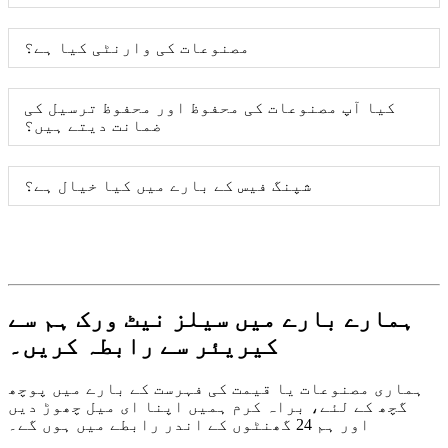
مصنوعات کی وارنٹی کیا ہے؟
کیا آپ مصنوعات کی محفوظ اور محفوظ ترسیل کی
ضمانت دیتے ہیں؟
شپنگ فیس کے بارے میں کیا خیال ہے؟
ہمارے بارے میں سیلز نیٹ ورک ہم سے
کیریئر سے رابطہ کریں۔
ہماری مصنوعات یا قیمت کی فہرست کے بارے میں پوچھ
گچھ کے لئے، براہ کرم ہمیں اپنا ای میل چھوڑ دیں
اور ہم 24 گھنٹوں کے اندر رابطے میں ہوں گے۔