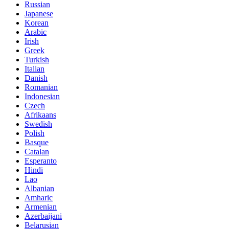
Russian
Japanese
Korean
Arabic
Irish
Greek
Turkish
Italian
Danish
Romanian
Indonesian
Czech
Afrikaans
Swedish
Polish
Basque
Catalan
Esperanto
Hindi
Lao
Albanian
Amharic
Armenian
Azerbaijani
Belarusian