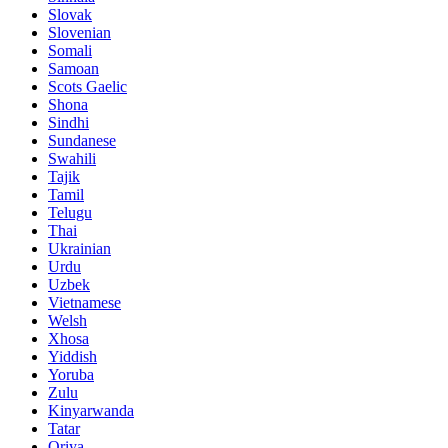
Slovak
Slovenian
Somali
Samoan
Scots Gaelic
Shona
Sindhi
Sundanese
Swahili
Tajik
Tamil
Telugu
Thai
Ukrainian
Urdu
Uzbek
Vietnamese
Welsh
Xhosa
Yiddish
Yoruba
Zulu
Kinyarwanda
Tatar
Oriya