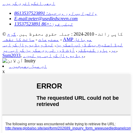
ابھی انکوائری کریں۔
واٹس ایپ اور وی چیٹ: 8613537523891
E-mail:peter@usedledscreen.com
ٹیلی فون:+86 13537523891
© کاپی رائٹ - 2010-2024 : جملہ حقوق محفوظ ہیں۔
گرم
AMP موبائل
-
مصنوعات
-
سائٹ کا نقشہ
لیڈ اسٹیج بیک ڈراپ اسکرین
,
لیڈ ویڈیو وال کرایہ
,
پر
,
پاور کنیکٹر
,
آؤٹ ڈور ٹی وی سکرین کرایہ پر
,
ویڈیو وال کرایہ پر لیں۔
,
Sum2033
ای میل بھیجیں۔
x