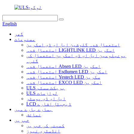
English
گھر
مصنوعات
استعمال شدہ گلوشین ایل ای ڈی اسکرین
استعمال شدہ LIGHTLINK LED اسکرین
یونیلومین ایل ای ڈی اسکرین استعمال کی
گئی۔
استعمال شدہ Absen LED اسکرین
استعمال شدہ Esdlumen LED اسکرین
استعمال شدہ Yestech LED سکرین
استعمال شدہ EXCO LED اسکرین
ULS بریکٹ سسٹم
ULS لوازمات
ایل ای ڈی پوسٹر
LCD ڈیجیٹل اشارے
ہمارے بارے میں
نمائش
خبریں
کمپنی کی خبریں
انڈسٹری نیوز