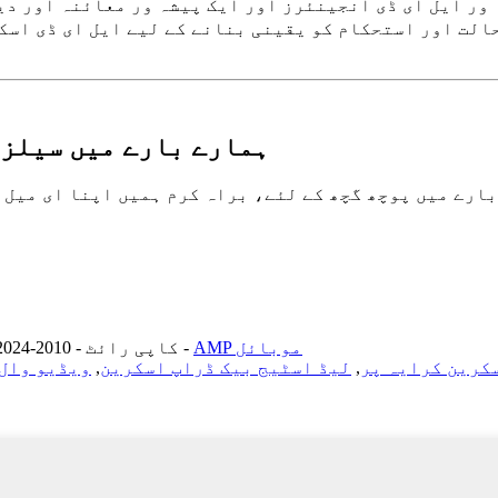
مپنی میں اب 22 پیشہ ور ایل ای ڈی انجینئرز اور ایک پیشہ ور معائنہ اور
ے اندر اسکرین کی بہترین حالت اور استحکام کو یقینی بنانے کے لیے ایل ای 
ہمارے بارے میں سیلز 
 گچھ کے لئے، براہ کرم ہمیں اپنا ای میل چھوڑ دیں اور ہم 24 گھنٹوں کے ا
AMP موبائل
-
© کاپی رائٹ - 2010-2024 : جملہ حقوق محفوظ ہیں۔
سکرین کرایہ پر
,
لیڈ اسٹیج بیک ڈراپ اسکرین
,
ویڈیو وال 