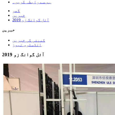
ہم سے رابطہ کریں۔
گھر
خبریں
2019 آئل گوانگ زو
خبریں
کمپنی کی خبریں
انڈسٹری نیوز
2019 آئل گوانگ زو