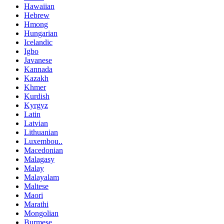
Hawaiian
Hebrew
Hmong
Hungarian
Icelandic
Igbo
Javanese
Kannada
Kazakh
Khmer
Kurdish
Kyrgyz
Latin
Latvian
Lithuanian
Luxembou..
Macedonian
Malagasy
Malay
Malayalam
Maltese
Maori
Marathi
Mongolian
Burmese