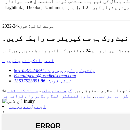
 دیکھ بھال کی ٹیم ہے۔ منتخب کردہ استعمال شدہ برانڈز (بشمول گلوشین、
ڈی اسکرینیں تیار کیں۔
پوسٹ ٹائم: جون-24-2022
نیٹ ورک ہم سے کیریئر سے رابطہ کریں۔
ندر رابطے میں ہوں گے۔
ابھی انکوائری کریں۔
واٹس ایپ اور وی چیٹ: 8613537523891
E-mail:peter@usedledscreen.com
ٹیلی فون:+86 13537523891
گرم مصنوعات
-
سائٹ کا نقشہ
کرایہ پر لیں۔
,
پاور کنیکٹر
,
لیڈ ویڈیو وال کرایہ پر
ای میل بھیجیں۔
x