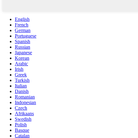
English
French
German
Portuguese
Spanish
Russian
Japanese
Korean
Arabic
Irish
Greek
Turkish
Italian
Danish
Romanian
Indonesian
Czech
Afrikaans
Swedish
Polish
Basque
Catalan