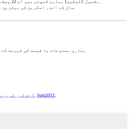
ہماری ک
Lightlink、Dicolor、Unilumin、、、)، 1-2 سال ک
ہماری مصنوعات یا قیمت کی فہرست کے بارے میں پوچھ
,
Sum2033
,
آؤٹ ڈور ٹی وی 