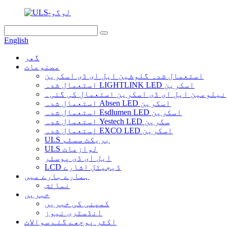
English
گھر
مصنوعات
استعمال شدہ گلوشین ایل ای ڈی اسکرین
استعمال شدہ LIGHTLINK LED اسکرین
نیلومین ایل ای ڈی اسکرین استعمال کی گئی۔
استعمال شدہ Absen LED اسکرین
استعمال شدہ Esdlumen LED اسکرین
استعمال شدہ Yestech LED سکرین
استعمال شدہ EXCO LED اسکرین
ULS بریکٹ سسٹم
ULS لوازمات
ایل ای ڈی پوسٹر
LCD ڈیجیٹل اشارے
ہمارے بارے میں
نمائش
خبریں
کمپنی کی خبریں
انڈسٹری نیوز
اکثر پوچھے گئے سوالات