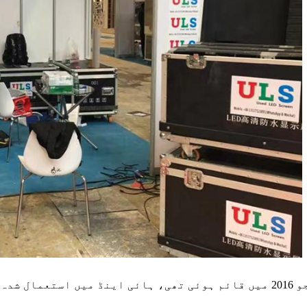
شینزین یو ایل ایس ڈسپلے ٹیکنالوجی کمپنی، لمیٹڈ جو 2016 میں قائم ہوئی تھ