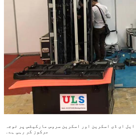
ی، ہائی اینڈ میں استعمال شدہ ایل ای ڈی اسکرین اور اسکرین سروس مارکیٹس پر توجہ
مرکوز کر رہی ہے۔